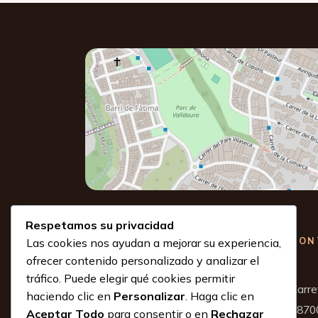
Respetamos su privacidad
CON
Las cookies nos ayudan a mejorar su experiencia,
Sagrada Família
ofrecer contenido personalizado y analizar el
tráfico. Puede elegir qué cookies permitir
Comunidad cristiana en el barrio,
Carre
haciendo clic en
Personalizar
. Haga clic en
reunida en torno a la Sagrada
Aceptar Todo
para consentir o en
Rechazar
Familia.