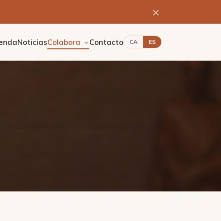
×
enda
Noticias
Colabora
Contacto
CA
ES