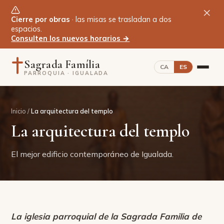
×
Cierre por obras
· las misas se trasladan a dos
espacios.
Consulten los nuevos horarios →
Sagrada Família
CA
ES
PARROQUIA · IGUALADA
Inicio
Inicio
/
La arquitectura del templo
La arquitectura del templo
La Parroquia
El mejor edificio contemporáneo de Igualada.
La arquitectura del templo
Cronología
Sacramentos
La iglesia parroquial de la Sagrada Familia de