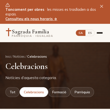
×
Tancament per obres
· les misses es traslladen a dos
espais.
Consulteu els nous horaris →
Sagrada Família
CA
ES
PARRÒQUIA · IGUALADA
Inici
Inici
/
Notícies
/
Celebracions
Celebracions
La Parròquia
Notícies d’aquesta categoria.
L’arquitectura del temple
Cronologia
Tot
Celebracions
Formació
Parròquia
Sagraments